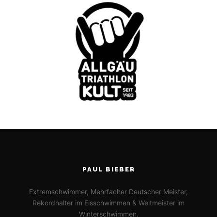
PAUL BIEBER
Extremschwimmer, Mehrfacher Deutscher Meister,
Rekordhalter im Eisschwimmen & Weltmeister im
Winterschwimmen.