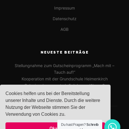
Impressum
Datenschutz
AGB
NEUESTE BEITRÄGE
Stellungnahme zum Gutscheinprogramm „Mach mit –
Tauch auf!“
Kooperation mit der Grundschule Heimenkirch
Schwimmkurse erst ab 5 Jahren – Warum?
Cookies helfen uns bei der Bereitstellung
unserer Inhalte und Dienste. Durch die weitere
Nutzung der Webseite stimmen Sie der
Verwendung von Cookies zu.
Du hast Fragen?
Schreib
Okay!
Rife
Wordpress Theme. Proudly Built By
Apollo13