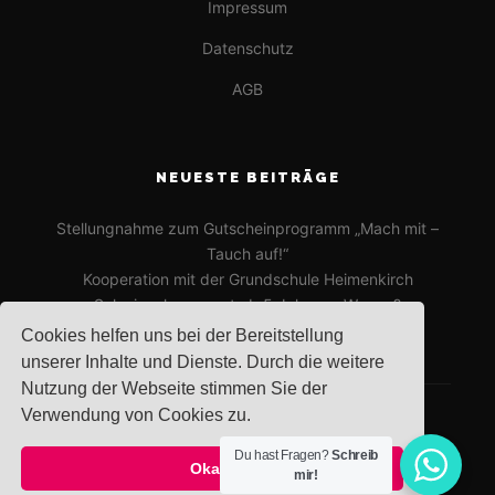
Impressum
Datenschutz
AGB
NEUESTE BEITRÄGE
Stellungnahme zum Gutscheinprogramm „Mach mit –
Tauch auf!“
Kooperation mit der Grundschule Heimenkirch
Schwimmkurse erst ab 5 Jahren – Warum?
Cookies helfen uns bei der Bereitstellung
unserer Inhalte und Dienste. Durch die weitere
Nutzung der Webseite stimmen Sie der
Verwendung von Cookies zu.
Du hast Fragen?
Schreib
Okay!
Rife
Wordpress Theme. Proudly Built By
Apollo13
mir!